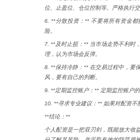
位、止盈位、仓位控制等。严格执行交
6. **分散投资：** 不要将所有
险。
7. **及时止损：** 当市场走势
理，认为市场会反弹。
8. **保持冷静：** 在交易过程
风，要有自己的判断。
9. **定期监控账户：** 定期监控
10. **寻求专业建议：** 如果对
**结论：**
个人配资是一把双刃剑，既能放大收
分了解其风险，并采取有效的防范措