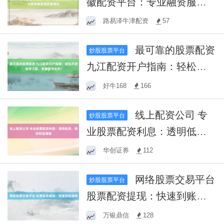
徽配资平台：专业融资服
务，助力投资者实现财富增
路易泽牛津配资
57
长
最可靠的股票配资
炒股股票平台
九江配资开户指南：轻松开
启投资之路，掌握股市先
好牛168
166
机！
线上配资公司 专
炒股股票平台
业股票配资利息：透明低
息，助您财富增值
华创证券
112
网络股票交易平台
炒股股票平台
股票配资提现：快速到账指
南
万银鼎信
128