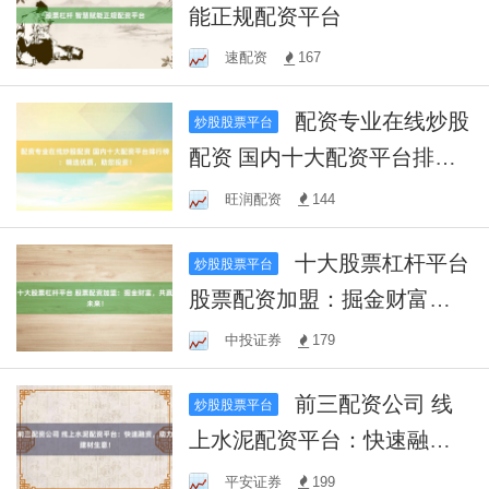
能正规配资平台
速配资
167
配资专业在线炒股
炒股股票平台
配资 国内十大配资平台排行
榜：精选优质，助您投资！
旺润配资
144
十大股票杠杆平台
炒股股票平台
股票配资加盟：掘金财富，
共赢未来！
中投证券
179
前三配资公司 线
炒股股票平台
上水泥配资平台：快速融
资，助力建材生意！
平安证券
199