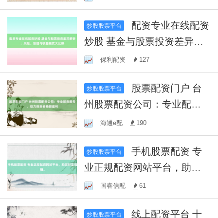
配资专业在线配资
炒股股票平台
炒股 基金与股票投资差异解
析：风险、管理与收益模式
保利配资
127
大比拼
股票配资门户 台
炒股股票平台
州股票配资公司：专业配资
服务，助力投资者稳健盈利
海通e配
190
手机股票配资 专
炒股股票平台
业正规配资网站平台，助您
财富增值。
国睿信配
61
线上配资平台 十
炒股股票平台