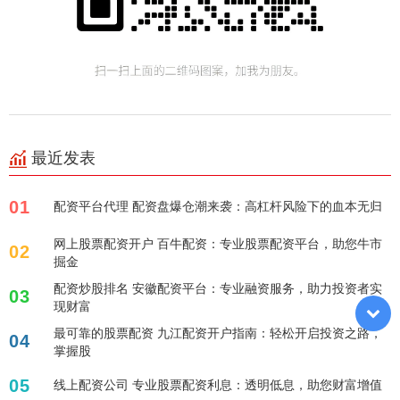
最近发表
01
配资平台代理 配资盘爆仓潮来袭：高杠杆风险下的血本无归
网上股票配资开户 百牛配资：专业股票配资平台，助您牛市
02
掘金
配资炒股排名 安徽配资平台：专业融资服务，助力投资者实
03
现财富
最可靠的股票配资 九江配资开户指南：轻松开启投资之路，
04
掌握股
05
线上配资公司 专业股票配资利息：透明低息，助您财富增值