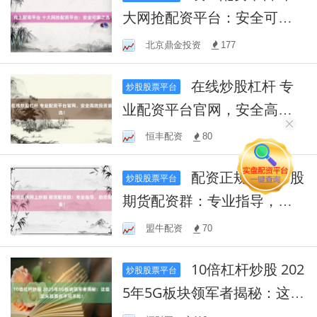
大网抢配资平台：安全可靠
之选
北京鼎金投资
177
在线炒股杠杆 专
炒股股票平台
业配资平台官网，安全高效
投资首选！
恒丰配资
80
配资正规网上炒股
炒股股票平台
期货配资群：专业指导，助
您掘金！
盟牛配资
70
10倍杠杆炒股 202
炒股股票平台
5年5G板块领军者揭秘：这些
龙头股票你不可不知！