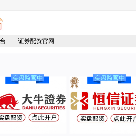
台
证券配资官网