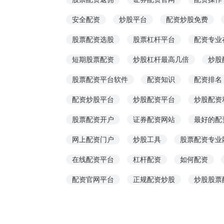
安全配资
炒股平台
配资炒股免费
股票配资选股
股票杠杆平台
配资专业
短期股票配资
炒股杠杆最高几倍
炒股
股票配资平台软件
配资知识
配资排名
配资炒股平台
炒股配资平台
炒股配资
股票配资开户
证券配资网站
最好的配
网上配资门户
炒股工具
股票配资专业
在线配资平台
杠杆配资
如何配资
配资官网平台
正规配资炒股
炒股股票