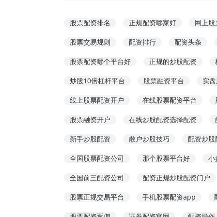
股票配资排名
正规配资哪家好
网上股
股票交易规则
配资排行
配资头条
股票配资哪个平台好
正规的炒股配资
炒股10倍杠杆平台
股票融资平台
实盘
线上股票配资开户
在线股票配资平台
股票融资开户
在线炒股配资选择配资
新手炒股配资
散户炒股技巧
配资炒股
全国股票配资公司
那个股票平台好
小
全国前三配资公司
配资正规炒股配资门户
股票正规交易平台
手机股票配资app
股票配资返佣
证券配资官网
配资操作