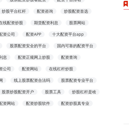
炒股平台杠杆
配资咨询
炒股配资首选
在线配资炒股
期货配资利息
股票网站
配资公司
配资APP
十大配资平台app
股票配资安全的平台
国内可靠的配资平台
利息
配资正规网上炒股
配资查询
资公司
配资网站
在线杠杆炒股
网
线上股票配资合法吗
股票配资专业平台
股票炒股配资开户
股票工具
炒股杠杆是啥
配资网站
配资炒股软件
配资炒股真专业