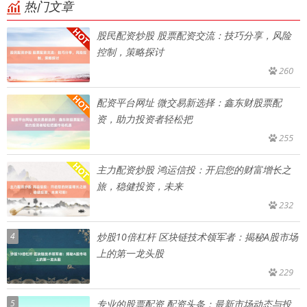
热门文章
股民配资炒股 股票配资交流：技巧分享，风险
控制，策略探讨
260
配资平台网址 微交易新选择：鑫东财股票配
资，助力投资者轻松把
255
主力配资炒股 鸿运信投：开启您的财富增长之
旅，稳健投资，未来
232
4
炒股10倍杠杆 区块链技术领军者：揭秘A股市场
上的第一龙头股
229
5
专业的股票配资 配资头条：最新市场动态与投