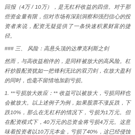
回报（4万 / 10万），是无杠杆收益的四倍。对于那
些资金量有限，但对市场有深刻洞察和强烈信心的投
资者来说，配资无疑提供了一条快速积累财富的捷
径。
### 三、 风险：高悬头顶的达摩克利斯之剑
然而，与高收益相伴的，是同样被放大的高风险。杠
杆炒股配资犹如一把锋利无比的双刃剑，在放大盈利
的同时，也毫不留情地加剧亏损。
1. **亏损放大效应：** 收益可以被放大，亏损同样也
会被放大。以上述例子为例，如果股票不涨反跌，下
跌10%，那么在无杠杆的情况下，亏损为1万元。但
在配资模式下，40万元的总资金将亏损4万元。这意
味着投资者以10万元本金，亏损了40%，这已经侵蚀