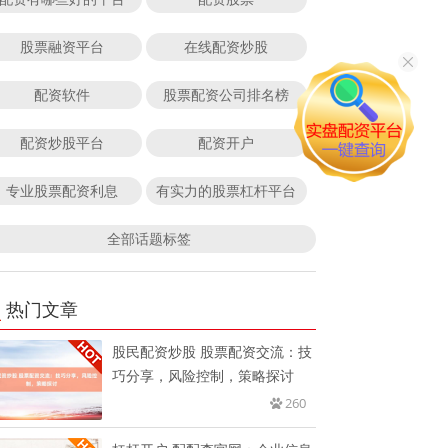
股票融资平台
在线配资炒股
配资软件
股票配资公司排名榜
配资炒股平台
配资开户
专业股票配资利息
有实力的股票杠杆平台
全部话题标签
热门文章
股民配资炒股 股票配资交流：技
巧分享，风险控制，策略探讨
260