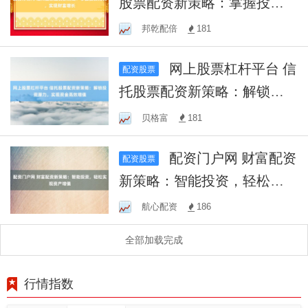
股票配资新策略：掌握投资
先机，实现财富增长
邦乾配倍
181
网上股票杠杆平台 信
配资股票
托股票配资新策略：解锁投
资潜力，实现资金高效增值
贝格富
181
配资门户网 财富配资
配资股票
新策略：智能投资，轻松实
现资产增值
航心配资
186
全部加载完成
行情指数