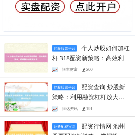
个人炒股如何加杠
炒股股票平台
杆 318配资新策略：高效利用
资金，把握股市投资新机
恒丰财富
200
遇！
配资查询 炒股新
炒股股票平台
策略：利用融资杠杆放大收
益，把握市场机遇！
恒达资讯
191
配资行情网 池州
证券配资官网