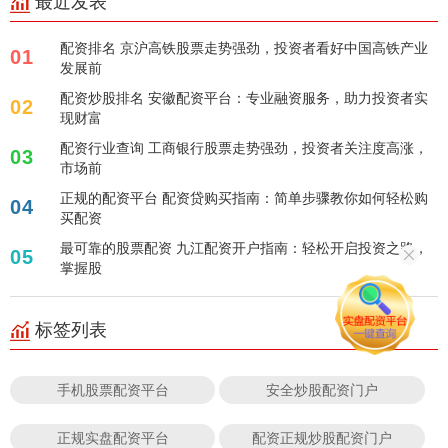
最近发表
配资排名 京沪高铁股票走势强劲，投资者看好中国高铁产业
01
发展前
配资炒股排名 安徽配资平台：专业融资服务，助力投资者实
02
现财富
配资行业查询 工商银行股票走势强劲，投资者关注度高涨，
03
市场前
正规的配资平台 配资贷购买指南：简单步骤教你如何轻松购
04
买配资
最可靠的股票配资 九江配资开户指南：轻松开启投资之路，
05
掌握股
标签列表
手机股票配资平台
安全炒股配资门户
正规实盘配资平台
配资正规炒股配资门户