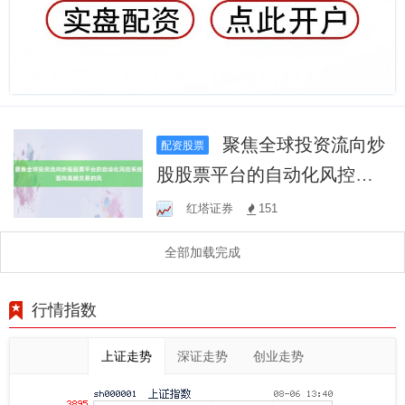
聚焦全球投资流向炒
配资股票
股股票平台的自动化风控系
统面向高频交易的风
红塔证券
151
全部加载完成
行情指数
上证走势
深证走势
创业走势