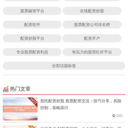
股票融资平台
在线配资炒股
配资软件
股票配资公司排名榜
配资炒股平台
配资开户
专业股票配资利息
有实力的股票杠杆平台
全部话题标签
热门文章
股民配资炒股 股票配资交流：技巧分享，风险
控制，策略探讨
260