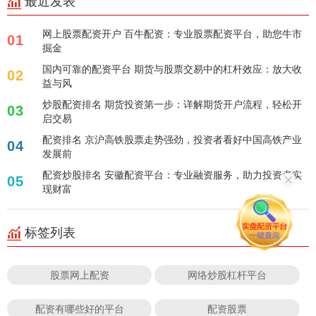
最近发表
网上股票配资开户 百牛配资：专业股票配资平台，助您牛市
01
掘金
国内可靠的配资平台 期货与股票交易中的杠杆效应：放大收
02
益与风
炒股配资排名 期货投资第一步：详解期货开户流程，轻松开
03
启交易
配资排名 京沪高铁股票走势强劲，投资者看好中国高铁产业
04
发展前
配资炒股排名 安徽配资平台：专业融资服务，助力投资者实
05
现财富
标签列表
股票网上配资
网络炒股杠杆平台
配资有哪些好的平台
配资股票