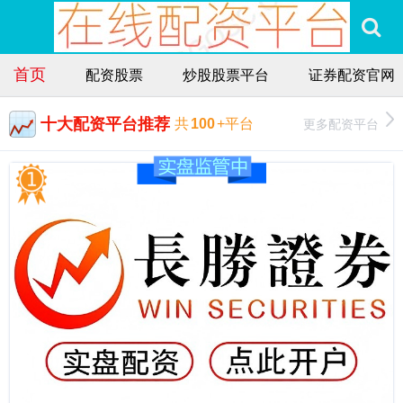
首页
配资股票
炒股股票平台
证券配资官网
十大配资平台推荐
更多配资平台
共
100
+平台