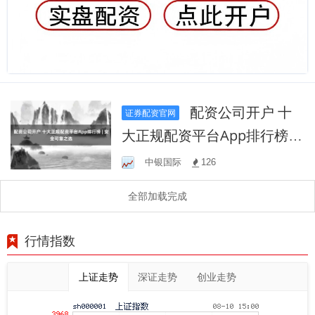
配资公司开户 十
证券配资官网
大正规配资平台App排行榜 |
安全可靠之选
中银国际
126
全部加载完成
行情指数
上证走势
深证走势
创业走势