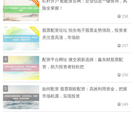
杠杆开户 配配查官网：企业信息一键查询，风
险全掌握！
258
股票配资论坛 恒生电子股票走势强劲，投资者
关注度高涨，市场前
257
4
配资平台网址 微交易新选择：鑫东财股票配
资，助力投资者轻松把
256
5
如何配资 股票期权配资：高效利用资金，把握
市场机遇，实现投资
249